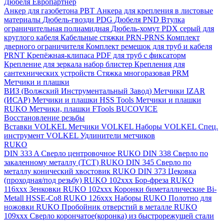
Дюбеля Европартнер
Анкер для газобетона PBT
Анкера для крепления в листовые
материалы
Дюбель-гвозди PDG
Дюбеля PND
Втулка
ограничительная полиамидная
Дюбель-хомут PDX серый для
круглого кабеля
Кабельные стяжки PRN-PRNS
Комплект
дверного ограничителя
Комплект ремешок для труб и кабеля
PRNT
Крепёжная-клипаса PDF для труб с фиксаторм
Крепление для зеркала набор блистер
Крепления для
сантехнических устройств
Стяжка многоразовая PRM
Метчики и плашки
ВИЗ (Волжский Инструментальный Завод)
Метчики IZAR
(ИСАР)
Метчики и плашки HSS Tools
Метчики и плашки
RUKO
Метчики, плашки FTools
BUCOVICE
Восстановление резьбы
Вставки VOLKEL
Метчики VOLKEL
Наборы VOLKEL
Спец.
инструмент VOLKEL
Удлинители метчиков
RUKO
DIN 333 A Сверло центровочное RUKO
DIN 338 Сверло по
закаленному металлу (ТСТ) RUKO
DIN 345 Сверло по
металлу конический хвостовик RUKO
DIN 373 Цековка
(проходная/под резьбу) RUKO 102xxx
Бор-фреза RUKO
116xxx
Зенковки RUKO 102xxx
Коронки биметаллические Bi-
Metall HSSE-Co8 RUKO 126ххх
Наборы RUKO
Полотно для
ножовки RUKO
Пробойник отверстий в металле RUKO
109ххх
Сверло корончатое(коронка) из быстрорежущей стали