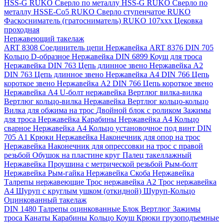
HSS-G RUKO
Сверло по металлу HSS-G RUKO
Сверло по
металлу HSSE-Co5 RUKO
Сверло ступенчатое RUKO
Фаскосниматель (гратосниматель) RUKO 107xxx
Цековка
проходная
Нержавеющий такелаж
ART 8308 Соединитель цепи Нержавейка
ART 8376 DIN 705
Кольцо D-образное Нержавейка
DIN 6899 Коуш для троса
Нержавейка
DIN 763 Цепь длинное звено Нержавейка A2
DIN 763 Цепь длинное звено Нержавейка A4
DIN 766 Цепь
короткое звено Нержавейка A2
DIN 766 Цепь короткое звено
Нержавейка А4
U-болт нержавейка
Вертлюг вилка-вилка
Вертлюг кольцо-вилка Нержавейка
Вертлюг кольцо-кольцо
Вилка для обжима на трос
Двойной блок с роликом
Зажимы
для троса Нержавейка
Карабины Нержавейка А4
Кольцо
сварное Нержавейка A4
Кольцо установочное под винт DIN
705 А1
Крюки Нержавейка
Наконечник для опор на трос
Нержавейка
Наконечник для опрессовки на трос с правой
резьбой
Обушок на пластине круг
Палец такеллажный
Нержавейка
Проушина с метрической резьбой
Рым-болт
Нержавейка
Рым-гайка Нержавейка
Скоба Нержавейка
Талрепы нержавеющие
Трос нержавейка А2
Трос нержавейка
А4
Шуруп с круглым ушком (откидной)
Шуруп-Кольцо
Оцинкованный такелаж
DIN 1480 Талрепы оцинкованные
Блок
Вертлюг
Зажимы
троса
Канаты
Карабины
Кольцо
Коуш
Крюки грузоподъемные