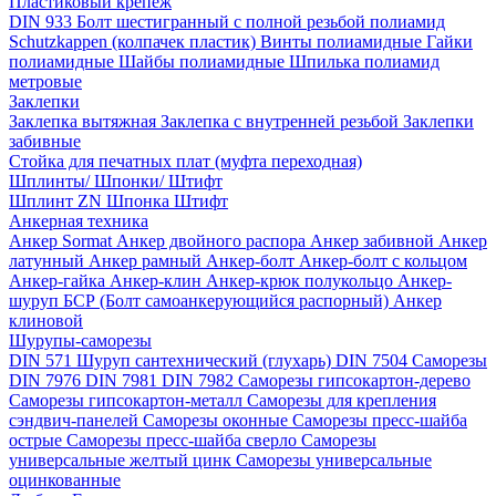
Пластиковый крепёж
DIN 933 Болт шестигранный с полной резьбой полиамид
Schutzkappen (колпачек пластик)
Винты полиамидные
Гайки
полиамидные
Шайбы полиамидные
Шпилька полиамид
метровые
Заклепки
Заклепка вытяжная
Заклепка с внутренней резьбой
Заклепки
забивные
Стойка для печатных плат (муфта переходная)
Шплинты/ Шпонки/ Штифт
Шплинт ZN
Шпонка
Штифт
Анкерная техника
Анкер Sormat
Анкер двойного распора
Анкер забивной
Анкер
латунный
Анкер рамный
Анкер-болт
Анкер-болт с кольцом
Анкер-гайка
Анкер-клин
Анкер-крюк полукольцо
Анкер-
шуруп
БСР (Болт самоанкерующийся распорный)
Анкер
клиновой
Шурупы-саморезы
DIN 571 Шуруп сантехнический (глухарь)
DIN 7504 Саморезы
DIN 7976
DIN 7981
DIN 7982
Саморезы гипсокартон-дерево
Саморезы гипсокартон-металл
Саморезы для крепления
сэндвич-панелей
Саморезы оконные
Саморезы пресс-шайба
острые
Саморезы пресс-шайба сверло
Саморезы
универсальные желтый цинк
Саморезы универсальные
оцинкованные