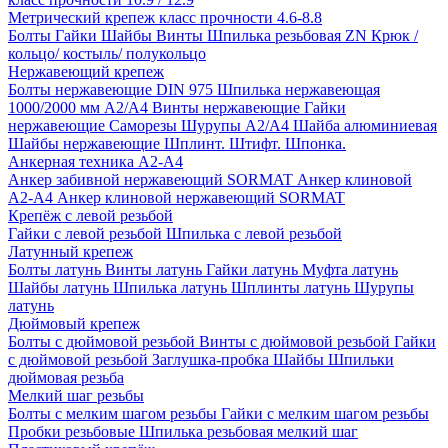
Метрический крепеж класс прочности 4.6-8.8
Болты
Гайки
Шайбы
Винты
Шпилька резьбовая ZN
Крюк /
кольцо/ костыль/ полукольцо
Нержавеющий крепеж
Болты нержавеющие
DIN 975 Шпилька нержавеющая
1000/2000 мм А2/А4
Винты нержавеющие
Гайки
нержавеющие
Саморезы Шурупы А2/А4
Шайба алюминиевая
Шайбы нержавеющие
Шплинт. Штифт. Шпонка.
Анкерная техника А2-А4
Анкер забивной нержавеющий SORMAT
Анкер клиновой
A2-A4
Анкер клиновой нержавеющий SORMAT
Крепёж с левой резьбой
Гайки с левой резьбой
Шпилька с левой резьбой
Латунный крепеж
Болты латунь
Винты латунь
Гайки латунь
Муфта латунь
Шайбы латунь
Шпилька латунь
Шплинты латунь
Шурупы
латунь
Дюймовый крепеж
Болты с дюймовой резьбой
Винты с дюймовой резьбой
Гайки
с дюймовой резьбой
Заглушка-пробка
Шайбы
Шпильки
дюймовая резьба
Мелкий шаг резьбы
Болты с мелким шагом резьбы
Гайки с мелким шагом резьбы
Пробки резьбовые
Шпилька резьбовая мелкий шаг