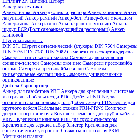
Шплинт ZN
Шпонка
Штифт
Анкерная техника
Анкер Sormat
Анкер двойного распора
Анкер забивной
Анкер
латунный
Анкер рамный
Анкер-болт
Анкер-болт с кольцом
Анкер-гайка
Анкер-клин
Анкер-крюк полукольцо
Анкер-
шуруп
БСР (Болт самоанкерующийся распорный)
Анкер
клиновой
Шурупы-саморезы
DIN 571 Шуруп сантехнический (глухарь)
DIN 7504 Саморезы
DIN 7976
DIN 7981
DIN 7982
Саморезы гипсокартон-дерево
Саморезы гипсокартон-металл
Саморезы для крепления
сэндвич-панелей
Саморезы оконные
Саморезы пресс-шайба
острые
Саморезы пресс-шайба сверло
Саморезы
универсальные желтый цинк
Саморезы универсальные
оцинкованные
Дюбеля Европартнер
Анкер для газобетона PBT
Анкера для крепления в листовые
материалы
Дюбель-гвозди PDG
Дюбеля PND
Втулка
ограничительная полиамидная
Дюбель-хомут PDX серый для
круглого кабеля
Кабельные стяжки PRN-PRNS
Комплект
дверного ограничителя
Комплект ремешок для труб и кабеля
PRNT
Крепёжная-клипаса PDF для труб с фиксаторм
Крепление для зеркала набор блистер
Крепления для
сантехнических устройств
Стяжка многоразовая PRM
Метчики и плашки