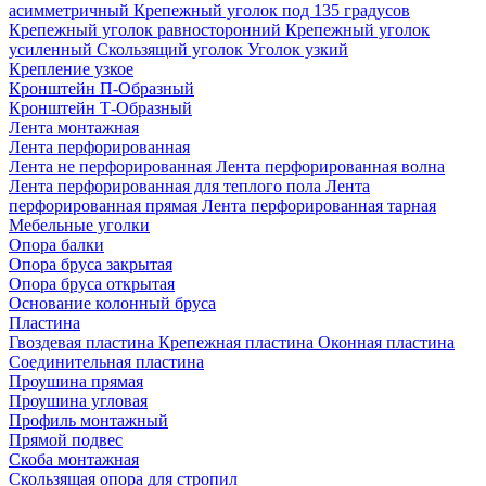
асимметричный
Крепежный уголок под 135 градусов
Крепежный уголок равносторонний
Крепежный уголок
усиленный
Скользящий уголок
Уголок узкий
Крепление узкое
Кронштейн П-Образный
Кронштейн Т-Образный
Лента монтажная
Лента перфорированная
Лента не перфорированная
Лента перфорированная волна
Лента перфорированная для теплого пола
Лента
перфорированная прямая
Лента перфорированная тарная
Мебельные уголки
Опора балки
Опора бруса закрытая
Опора бруса открытая
Основание колонный бруса
Пластина
Гвоздевая пластина
Крепежная пластина
Оконная пластина
Соединительная пластина
Проушина прямая
Проушина угловая
Профиль монтажный
Прямой подвес
Скоба монтажная
Скользящая опора для стропил