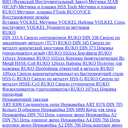
ВИЗ (Волжский Инструментальный Завод)
Метчики IZAR
(ИСАР)
Метчики и плашки HSS Tools
Метчики и плашки
RUKO
Метчики, плашки FTools
BUCOVICE
Восстановление резьбы
Вставки VOLKEL
Метчики VOLKEL
Наборы VOLKEL
Спец.
инструмент VOLKEL
Удлинители метчиков
RUKO
DIN 333 A Сверло центровочное RUKO
DIN 338 Сверло по
закаленному металлу (ТСТ) RUKO
DIN 345 Сверло по
металлу конический хвостовик RUKO
DIN 373 Цековка
(проходная/под резьбу) RUKO 102xxx
Бор-фреза RUKO
116xxx
Зенковки RUKO 102xxx
Коронки биметаллические Bi-
Metall HSSE-Co8 RUKO 126ххх
Наборы RUKO
Полотно для
ножовки RUKO
Пробойник отверстий в металле RUKO
109ххх
Сверло корончатое(коронка) из быстрорежущей стали
HSS-G RUKO
Сверло по металлу HSS-G RUKO
Сверло по
металлу HSSE-Co5 RUKO
Сверло ступенчатое RUKO
Фаскосниматель (гратосниматель) RUKO 107xxx
Цековка
проходная
Нержавеющий такелаж
ART 8308 Соединитель цепи Нержавейка
ART 8376 DIN 705
Кольцо D-образное Нержавейка
DIN 6899 Коуш для троса
Нержавейка
DIN 763 Цепь длинное звено Нержавейка A2
DIN 763 Цепь длинное звено Нержавейка A4
DIN 766 Цепь
короткое звено Нержавейка A2
DIN 766 Цепь короткое звено