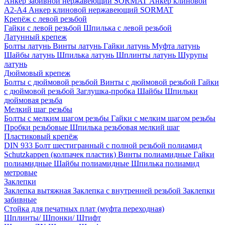
Анкер забивной нержавеющий SORMAT
Анкер клиновой
A2-A4
Анкер клиновой нержавеющий SORMAT
Крепёж с левой резьбой
Гайки с левой резьбой
Шпилька с левой резьбой
Латунный крепеж
Болты латунь
Винты латунь
Гайки латунь
Муфта латунь
Шайбы латунь
Шпилька латунь
Шплинты латунь
Шурупы
латунь
Дюймовый крепеж
Болты с дюймовой резьбой
Винты с дюймовой резьбой
Гайки
с дюймовой резьбой
Заглушка-пробка
Шайбы
Шпильки
дюймовая резьба
Мелкий шаг резьбы
Болты с мелким шагом резьбы
Гайки с мелким шагом резьбы
Пробки резьбовые
Шпилька резьбовая мелкий шаг
Пластиковый крепёж
DIN 933 Болт шестигранный с полной резьбой полиамид
Schutzkappen (колпачек пластик)
Винты полиамидные
Гайки
полиамидные
Шайбы полиамидные
Шпилька полиамид
метровые
Заклепки
Заклепка вытяжная
Заклепка с внутренней резьбой
Заклепки
забивные
Стойка для печатных плат (муфта переходная)
Шплинты/ Шпонки/ Штифт