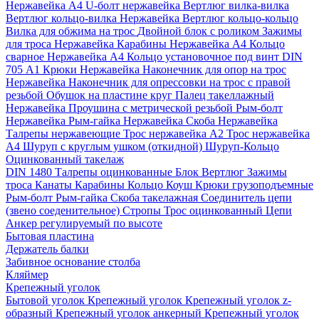
Нержавейка А4
U-болт нержавейка
Вертлюг вилка-вилка
Вертлюг кольцо-вилка Нержавейка
Вертлюг кольцо-кольцо
Вилка для обжима на трос
Двойной блок с роликом
Зажимы
для троса Нержавейка
Карабины Нержавейка А4
Кольцо
сварное Нержавейка A4
Кольцо установочное под винт DIN
705 А1
Крюки Нержавейка
Наконечник для опор на трос
Нержавейка
Наконечник для опрессовки на трос с правой
резьбой
Обушок на пластине круг
Палец такеллажный
Нержавейка
Проушина с метрической резьбой
Рым-болт
Нержавейка
Рым-гайка Нержавейка
Скоба Нержавейка
Талрепы нержавеющие
Трос нержавейка А2
Трос нержавейка
А4
Шуруп с круглым ушком (откидной)
Шуруп-Кольцо
Оцинкованный такелаж
DIN 1480 Талрепы оцинкованные
Блок
Вертлюг
Зажимы
троса
Канаты
Карабины
Кольцо
Коуш
Крюки грузоподъемные
Рым-болт
Рым-гайка
Скоба такелажная
Соединитель цепи
(звено соеденительное)
Стропы
Трос оцинкованный
Цепи
Анкер регулируемый по высоте
Бытовая пластина
Держатель балки
Забивное основание столба
Кляймер
Крепежный уголок
Бытовой уголок
Крепежный уголок
Крепежный уголок z-
образный
Крепежный уголок анкерный
Крепежный уголок