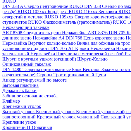
RUKO
DIN 333 A Сверло центровочное RUKO
DIN 338 Сверло по за
резьбу) RUKO 102xxx
Бор-фреза RUKO 116xxx
Зенковки RUK
отверстий в металле RUKO 109ххх
Сверло корончатое(коронк
ступенчатое RUKO
Фаскосниматель (гратосниматель) RUKO 
Нержавеющий такелаж
ART 8308 Соединитель цепи Нержавейка
ART 8376 DIN 705 К
длинное звено Нержавейка A4
DIN 766 Цепь короткое звено 
Нержавейка
Вертлюг кольцо-кольцо
Вилка для обжима на трос
установочное под винт DIN 705 А1
Крюки Нержавейка
Наконе
такеллажный Нержавейка
Проушина с метрической резьбой
Ры
Шуруп с круглым ушком (откидной)
Шуруп-Кольцо
Оцинкованный такелаж
DIN 1480 Талрепы оцинкованные
Блок
Вертлюг
Зажимы троса
соеденительное)
Стропы
Трос оцинкованный
Цепи
Анкер регулируемый по высоте
Бытовая пластина
Держатель балки
Забивное основание столба
Кляймер
Крепежный уголок
Бытовой уголок
Крепежный уголок
Крепежный уголок z-обра
равносторонний
Крепежный уголок усиленный
Скользящий у
Крепление узкое
Кронштейн П-Образный