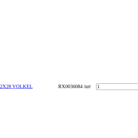
/2Х28 VOLKEL
RX0036084
/шт