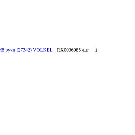
M8 ручн (27342) VOLKEL
RX0036085
/шт