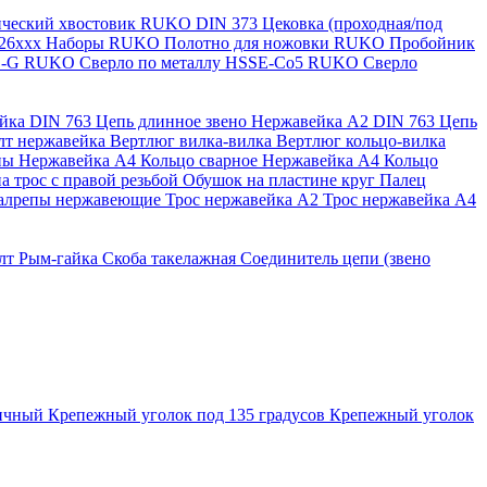
нический хвостовик RUKO
DIN 373 Цековка (проходная/под
126ххх
Наборы RUKO
Полотно для ножовки RUKO
Пробойник
SS-G RUKO
Сверло по металлу HSSE-Co5 RUKO
Сверло
ейка
DIN 763 Цепь длинное звено Нержавейка A2
DIN 763 Цепь
лт нержавейка
Вертлюг вилка-вилка
Вертлюг кольцо-вилка
ны Нержавейка А4
Кольцо сварное Нержавейка A4
Кольцо
а трос с правой резьбой
Обушок на пластине круг
Палец
алрепы нержавеющие
Трос нержавейка А2
Трос нержавейка А4
лт
Рым-гайка
Скоба такелажная
Соединитель цепи (звено
ричный
Крепежный уголок под 135 градусов
Крепежный уголок