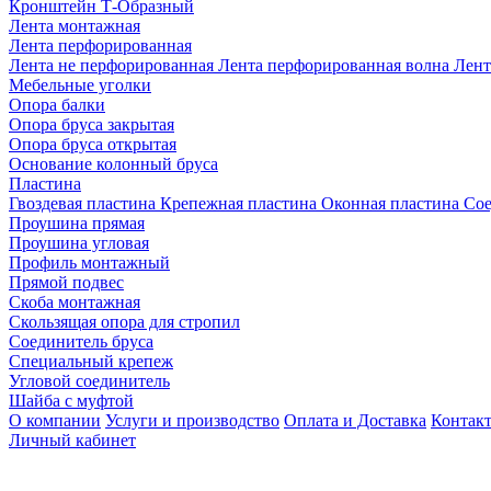
Кронштейн Т-Образный
Лента монтажная
Лента перфорированная
Лента не перфорированная
Лента перфорированная волна
Лент
Мебельные уголки
Опора балки
Опора бруса закрытая
Опора бруса открытая
Основание колонный бруса
Пластина
Гвоздевая пластина
Крепежная пластина
Оконная пластина
Сое
Проушина прямая
Проушина угловая
Профиль монтажный
Прямой подвес
Скоба монтажная
Скользящая опора для стропил
Соединитель бруса
Специальный крепеж
Угловой соединитель
Шайба с муфтой
О компании
Услуги и производство
Оплата и Доставка
Контак
Личный кабинет