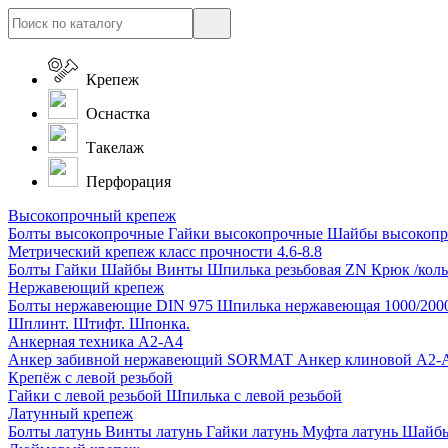
Крепеж
Оснастка
Такелаж
Перфорация
Высокопрочный крепеж
Болты высокопрочные
Гайки высокопрочные
Шайбы высокоп
Метрический крепеж класс прочности 4.6-8.8
Болты
Гайки
Шайбы
Винты
Шпилька резьбовая ZN
Крюк /коль
Нержавеющий крепеж
Болты нержавеющие
DIN 975 Шпилька нержавеющая 1000/200
Шплинт. Штифт. Шпонка.
Анкерная техника А2-А4
Анкер забивной нержавеющий SORMAT
Анкер клиновой A2
Крепёж с левой резьбой
Гайки с левой резьбой
Шпилька с левой резьбой
Латунный крепеж
Болты латунь
Винты латунь
Гайки латунь
Муфта латунь
Шайбы