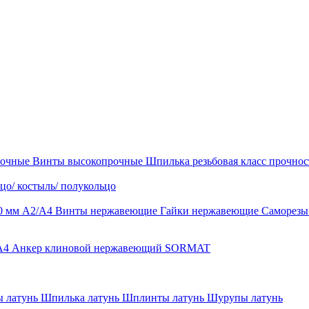
рочные
Винты высокопрочные
Шпилька резьбовая класс прочност
цо/ костыль/ полукольцо
0 мм А2/А4
Винты нержавеющие
Гайки нержавеющие
Саморез
-A4
Анкер клиновой нержавеющий SORMAT
 латунь
Шпилька латунь
Шплинты латунь
Шурупы латунь