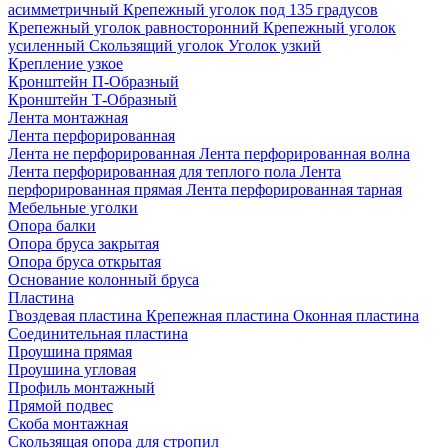
асимметричный
Крепежный уголок под 135 градусов
Крепежный уголок равносторонний
Крепежный уголок
усиленный
Скользящий уголок
Уголок узкий
Крепление узкое
Кронштейн П-Образный
Кронштейн Т-Образный
Лента монтажная
Лента перфорированная
Лента не перфорированная
Лента перфорированная волна
Лента перфорированная для теплого пола
Лента
перфорированная прямая
Лента перфорированная тарная
Мебельные уголки
Опора балки
Опора бруса закрытая
Опора бруса открытая
Основание колонный бруса
Пластина
Гвоздевая пластина
Крепежная пластина
Оконная пластина
Соединительная пластина
Проушина прямая
Проушина угловая
Профиль монтажный
Прямой подвес
Скоба монтажная
Скользящая опора для стропил