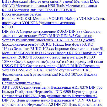
ВИЗ (Волжский Инструментальный Завод)
Метчики IZAR
(ИСАР)
Метчики и плашки HSS Tools
Метчики и плашки
RUKO
Метчики, плашки FTools
BUCOVICE
Восстановление резьбы
Вставки VOLKEL
Метчики VOLKEL
Наборы VOLKEL
Спец.
инструмент VOLKEL
Удлинители метчиков
RUKO
DIN 333 A Сверло центровочное RUKO
DIN 338 Сверло по
закаленному металлу (ТСТ) RUKO
DIN 345 Сверло по
металлу конический хвостовик RUKO
DIN 373 Цековка
(проходная/под резьбу) RUKO 102xxx
Бор-фреза RUKO
116xxx
Зенковки RUKO 102xxx
Коронки биметаллические Bi-
Metall HSSE-Co8 RUKO 126ххх
Наборы RUKO
Полотно для
ножовки RUKO
Пробойник отверстий в металле RUKO
109ххх
Сверло корончатое(коронка) из быстрорежущей стали
HSS-G RUKO
Сверло по металлу HSS-G RUKO
Сверло по
металлу HSSE-Co5 RUKO
Сверло ступенчатое RUKO
Фаскосниматель (гратосниматель) RUKO 107xxx
Цековка
проходная
Нержавеющий такелаж
ART 8308 Соединитель цепи Нержавейка
ART 8376 DIN 705
Кольцо D-образное Нержавейка
DIN 6899 Коуш для троса
Нержавейка
DIN 763 Цепь длинное звено Нержавейка A2
DIN 763 Цепь длинное звено Нержавейка A4
DIN 766 Цепь
короткое звено Нержавейка A2
DIN 766 Цепь короткое звено