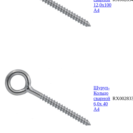
12,0х100
A4
Шуруп-
Кольцо
сварной
RX00283
6,0х 40
А4