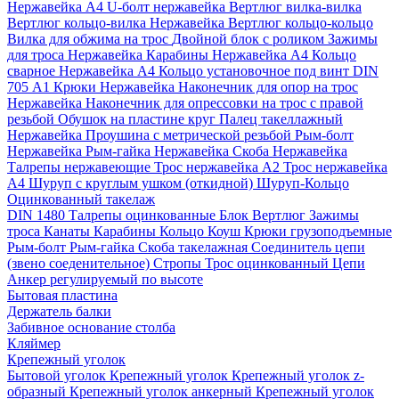
Нержавейка А4
U-болт нержавейка
Вертлюг вилка-вилка
Вертлюг кольцо-вилка Нержавейка
Вертлюг кольцо-кольцо
Вилка для обжима на трос
Двойной блок с роликом
Зажимы
для троса Нержавейка
Карабины Нержавейка А4
Кольцо
сварное Нержавейка A4
Кольцо установочное под винт DIN
705 А1
Крюки Нержавейка
Наконечник для опор на трос
Нержавейка
Наконечник для опрессовки на трос с правой
резьбой
Обушок на пластине круг
Палец такеллажный
Нержавейка
Проушина с метрической резьбой
Рым-болт
Нержавейка
Рым-гайка Нержавейка
Скоба Нержавейка
Талрепы нержавеющие
Трос нержавейка А2
Трос нержавейка
А4
Шуруп с круглым ушком (откидной)
Шуруп-Кольцо
Оцинкованный такелаж
DIN 1480 Талрепы оцинкованные
Блок
Вертлюг
Зажимы
троса
Канаты
Карабины
Кольцо
Коуш
Крюки грузоподъемные
Рым-болт
Рым-гайка
Скоба такелажная
Соединитель цепи
(звено соеденительное)
Стропы
Трос оцинкованный
Цепи
Анкер регулируемый по высоте
Бытовая пластина
Держатель балки
Забивное основание столба
Кляймер
Крепежный уголок
Бытовой уголок
Крепежный уголок
Крепежный уголок z-
образный
Крепежный уголок анкерный
Крепежный уголок