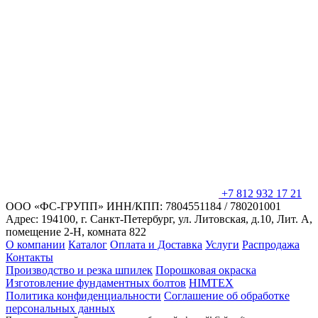
+7 812 932 17 21
ООО «ФС-ГРУПП»
ИНН/КПП: 7804551184 / 780201001
Адрес: 194100, г. Санкт-Петербург,
ул. Литовская, д.10, Лит. А,
помещение 2-Н, комната 822
О компании
Каталог
Оплата и Доставка
Услуги
Распродажа
Контакты
Производство и резка шпилек
Порошковая окраска
Изготовление фундаментных болтов
HIMTEX
Политика конфиденциальности
Соглашение об обработке
персональных данных