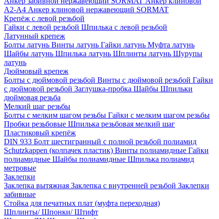
Анкер забивной нержавеющий SORMAT
Анкер клиновой
A2-A4
Анкер клиновой нержавеющий SORMAT
Крепёж с левой резьбой
Гайки с левой резьбой
Шпилька с левой резьбой
Латунный крепеж
Болты латунь
Винты латунь
Гайки латунь
Муфта латунь
Шайбы латунь
Шпилька латунь
Шплинты латунь
Шурупы
латунь
Дюймовый крепеж
Болты с дюймовой резьбой
Винты с дюймовой резьбой
Гайки
с дюймовой резьбой
Заглушка-пробка
Шайбы
Шпильки
дюймовая резьба
Мелкий шаг резьбы
Болты с мелким шагом резьбы
Гайки с мелким шагом резьбы
Пробки резьбовые
Шпилька резьбовая мелкий шаг
Пластиковый крепёж
DIN 933 Болт шестигранный с полной резьбой полиамид
Schutzkappen (колпачек пластик)
Винты полиамидные
Гайки
полиамидные
Шайбы полиамидные
Шпилька полиамид
метровые
Заклепки
Заклепка вытяжная
Заклепка с внутренней резьбой
Заклепки
забивные
Стойка для печатных плат (муфта переходная)
Шплинты/ Шпонки/ Штифт