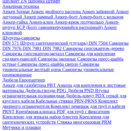
Шплинт ZN
Шпонка
Штифт
Анкерная техника
Анкер Sormat
Анкер двойного распора
Анкер забивной
Анкер
латунный
Анкер рамный
Анкер-болт
Анкер-болт с кольцом
Анкер-гайка
Анкер-клин
Анкер-крюк полукольцо
Анкер-
шуруп
БСР (Болт самоанкерующийся распорный)
Анкер
клиновой
Шурупы-саморезы
DIN 571 Шуруп сантехнический (глухарь)
DIN 7504 Саморезы
DIN 7976
DIN 7981
DIN 7982
Саморезы гипсокартон-дерево
Саморезы гипсокартон-металл
Саморезы для крепления
сэндвич-панелей
Саморезы оконные
Саморезы пресс-шайба
острые
Саморезы пресс-шайба сверло
Саморезы
универсальные желтый цинк
Саморезы универсальные
оцинкованные
Дюбеля Европартнер
Анкер для газобетона PBT
Анкера для крепления в листовые
материалы
Дюбель-гвозди PDG
Дюбеля PND
Втулка
ограничительная полиамидная
Дюбель-хомут PDX серый для
круглого кабеля
Кабельные стяжки PRN-PRNS
Комплект
дверного ограничителя
Комплект ремешок для труб и кабеля
PRNT
Крепёжная-клипаса PDF для труб с фиксаторм
Крепление для зеркала набор блистер
Крепления для
сантехнических устройств
Стяжка многоразовая PRM
Метчики и плашки