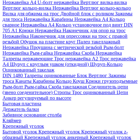
Нержавейка А4
U-болт нержавейка
Вертлюг вилка-вилка
Вертлюг кольцо-вилка Нержавейка
Вертлюг кольцо-кольцо
Вилка для обжима на трос
Двойной блок с роликом
Зажимы
для троса Нержавейка
Карабины Нержавейка А4
Кольцо
сварное Нержавейка A4
Кольцо установочное под винт DIN
705 А1
Крюки Нержавейка
Наконечник для опор на трос
Нержавейка
Наконечник для опрессовки на трос с правой
резьбой
Обушок на пластине круг
Палец такеллажный
Нержавейка
Проушина с метрической резьбой
Рым-болт
Нержавейка
Рым-гайка Нержавейка
Скоба Нержавейка
Талрепы нержавеющие
Трос нержавейка А2
Трос нержавейка
А4
Шуруп с круглым ушком (откидной)
Шуруп-Кольцо
Оцинкованный такелаж
DIN 1480 Талрепы оцинкованные
Блок
Вертлюг
Зажимы
троса
Канаты
Карабины
Кольцо
Коуш
Крюки грузоподъемные
Рым-болт
Рым-гайка
Скоба такелажная
Соединитель цепи
(звено соеденительное)
Стропы
Трос оцинкованный
Цепи
Анкер регулируемый по высоте
Бытовая пластина
Держатель балки
Забивное основание столба
Кляймер
Крепежный уголок
Бытовой уголок
Крепежный уголок
Крепежный уголок z-
образный
Крепежный уголок анкерный
Крепежный уголок