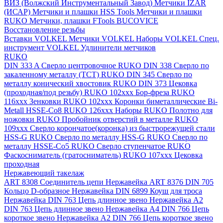
ВИЗ (Волжский Инструментальный Завод)
Метчики IZAR
(ИСАР)
Метчики и плашки HSS Tools
Метчики и плашки
RUKO
Метчики, плашки FTools
BUCOVICE
Восстановление резьбы
Вставки VOLKEL
Метчики VOLKEL
Наборы VOLKEL
Спец.
инструмент VOLKEL
Удлинители метчиков
RUKO
DIN 333 A Сверло центровочное RUKO
DIN 338 Сверло по
закаленному металлу (ТСТ) RUKO
DIN 345 Сверло по
металлу конический хвостовик RUKO
DIN 373 Цековка
(проходная/под резьбу) RUKO 102xxx
Бор-фреза RUKO
116xxx
Зенковки RUKO 102xxx
Коронки биметаллические Bi-
Metall HSSE-Co8 RUKO 126ххх
Наборы RUKO
Полотно для
ножовки RUKO
Пробойник отверстий в металле RUKO
109ххх
Сверло корончатое(коронка) из быстрорежущей стали
HSS-G RUKO
Сверло по металлу HSS-G RUKO
Сверло по
металлу HSSE-Co5 RUKO
Сверло ступенчатое RUKO
Фаскосниматель (гратосниматель) RUKO 107xxx
Цековка
проходная
Нержавеющий такелаж
ART 8308 Соединитель цепи Нержавейка
ART 8376 DIN 705
Кольцо D-образное Нержавейка
DIN 6899 Коуш для троса
Нержавейка
DIN 763 Цепь длинное звено Нержавейка A2
DIN 763 Цепь длинное звено Нержавейка A4
DIN 766 Цепь
короткое звено Нержавейка A2
DIN 766 Цепь короткое звено