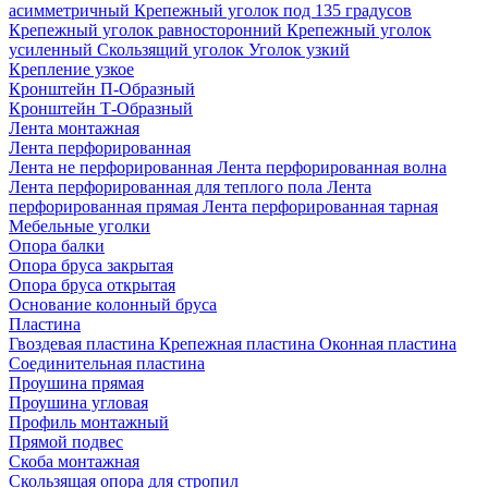
асимметричный
Крепежный уголок под 135 градусов
Крепежный уголок равносторонний
Крепежный уголок
усиленный
Скользящий уголок
Уголок узкий
Крепление узкое
Кронштейн П-Образный
Кронштейн Т-Образный
Лента монтажная
Лента перфорированная
Лента не перфорированная
Лента перфорированная волна
Лента перфорированная для теплого пола
Лента
перфорированная прямая
Лента перфорированная тарная
Мебельные уголки
Опора балки
Опора бруса закрытая
Опора бруса открытая
Основание колонный бруса
Пластина
Гвоздевая пластина
Крепежная пластина
Оконная пластина
Соединительная пластина
Проушина прямая
Проушина угловая
Профиль монтажный
Прямой подвес
Скоба монтажная
Скользящая опора для стропил