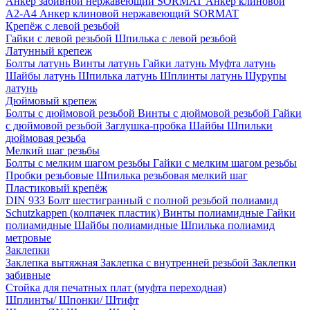
Анкер забивной нержавеющий SORMAT
Анкер клиновой
A2-A4
Анкер клиновой нержавеющий SORMAT
Крепёж с левой резьбой
Гайки с левой резьбой
Шпилька с левой резьбой
Латунный крепеж
Болты латунь
Винты латунь
Гайки латунь
Муфта латунь
Шайбы латунь
Шпилька латунь
Шплинты латунь
Шурупы
латунь
Дюймовый крепеж
Болты с дюймовой резьбой
Винты с дюймовой резьбой
Гайки
с дюймовой резьбой
Заглушка-пробка
Шайбы
Шпильки
дюймовая резьба
Мелкий шаг резьбы
Болты с мелким шагом резьбы
Гайки с мелким шагом резьбы
Пробки резьбовые
Шпилька резьбовая мелкий шаг
Пластиковый крепёж
DIN 933 Болт шестигранный с полной резьбой полиамид
Schutzkappen (колпачек пластик)
Винты полиамидные
Гайки
полиамидные
Шайбы полиамидные
Шпилька полиамид
метровые
Заклепки
Заклепка вытяжная
Заклепка с внутренней резьбой
Заклепки
забивные
Стойка для печатных плат (муфта переходная)
Шплинты/ Шпонки/ Штифт