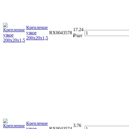
Крепление
17.24
узкое
RX0043578
₽/шт
200х20х1,5
Крепление
3.76
узкое
RX0043574