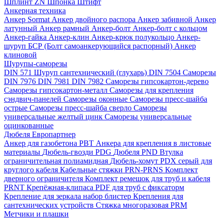
Шплинт ZN
Шпонка
Штифт
Анкерная техника
Анкер Sormat
Анкер двойного распора
Анкер забивной
Анкер
латунный
Анкер рамный
Анкер-болт
Анкер-болт с кольцом
Анкер-гайка
Анкер-клин
Анкер-крюк полукольцо
Анкер-
шуруп
БСР (Болт самоанкерующийся распорный)
Анкер
клиновой
Шурупы-саморезы
DIN 571 Шуруп сантехнический (глухарь)
DIN 7504 Саморезы
DIN 7976
DIN 7981
DIN 7982
Саморезы гипсокартон-дерево
Саморезы гипсокартон-металл
Саморезы для крепления
сэндвич-панелей
Саморезы оконные
Саморезы пресс-шайба
острые
Саморезы пресс-шайба сверло
Саморезы
универсальные желтый цинк
Саморезы универсальные
оцинкованные
Дюбеля Европартнер
Анкер для газобетона PBT
Анкера для крепления в листовые
материалы
Дюбель-гвозди PDG
Дюбеля PND
Втулка
ограничительная полиамидная
Дюбель-хомут PDX серый для
круглого кабеля
Кабельные стяжки PRN-PRNS
Комплект
дверного ограничителя
Комплект ремешок для труб и кабеля
PRNT
Крепёжная-клипаса PDF для труб с фиксаторм
Крепление для зеркала набор блистер
Крепления для
сантехнических устройств
Стяжка многоразовая PRM
Метчики и плашки